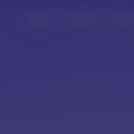
Unternehmen
Kompetenzen
Referenz
men
zen
n