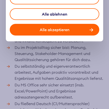
Du komplexe Fragestellungen analytisch
durchdringst, tragfähige Konzepte ableitest und
Alle ablehnen
eine klare Affinität zu technischen Themen (z. B.
Daten, Systeme, Prozesse) mitbringst.
Du Lust hast, neue Themen aktiv zu erschließen,
Alle akzeptieren
Verantwortung für Arbeitspakete zu übernehmen
und Inhalte konsequent zu verbessern.
Du im Projektalltag sicher bist: Planung,
Steuerung, Stakeholder-Management und
Qualitätssicherung gehören für dich dazu.
Du selbstständig und eigenverantwortlich
arbeitest, Aufgaben proaktiv vorantreibst und
Ergebnisse mit hohem Qualitätsanspruch lieferst.
Du MS Office sehr sicher einsetzt (insb.
Excel/PowerPoint) und Ergebnisse
adressatengerecht aufbereitest.
Du fließend Deutsch (C1/Muttersprachler)