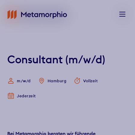
Unternehmen
Kompetenzen
Referenzen
Kar
Consultant (m/w/d)
Unternehmen
Kompetenzen
m/w/d
Hamburg
Vollzeit
Referenzen
Jederzeit
Karriere
News
Bei Metamorphio beraten wir führende