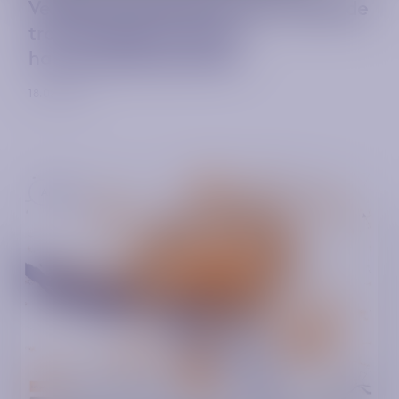
Verkehrsunternehmen und -verbünde
trotz Budgetkürzungen
handlungsfähig bleiben
18.02.2026
Artikel