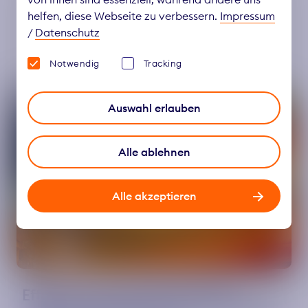
Weitere Artikel
helfen, diese Webseite zu verbessern.
Impressum
/
Datenschutz
Notwendig
Tracking
Artikel
Auswahl erlauben
Alle ablehnen
Alle akzeptieren
Effizienz statt Einschnitte: Wie