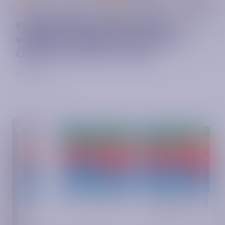
Mobility Impacts: Wenn MaaS
erfolgreich werden soll, muss der
ÖPNV neu gedacht werden
25.08.2022
Artikel