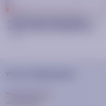
Mobility Impacts: Eine App allein
macht noch keine Mobilitätswende
20.04.2022
We drive Digitalisation.
hello@metamorphio.com
+49 40 571 990 860