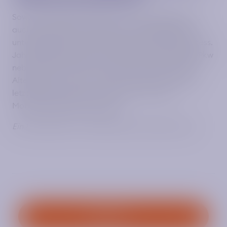
Sowohl die Möglichkeiten, sich fortzubewegen, als
auch der Bedarf an Mobilität in der Bevölkerung
unterliegen derzeit einem starken Wandlungsprozess.
Jahrzehntelang waren der ÖPNV und der private Pkw
neben dem Fahrrad für Kurzstrecken die einzigen
Alternativen, um von A nach B zu kommen. In den
letzten Jahren haben sich immer mehr neue
Mobilitätsangebote etabliert.
Ein Fachartikel von Michael Gross und Sylvia Lier
Download