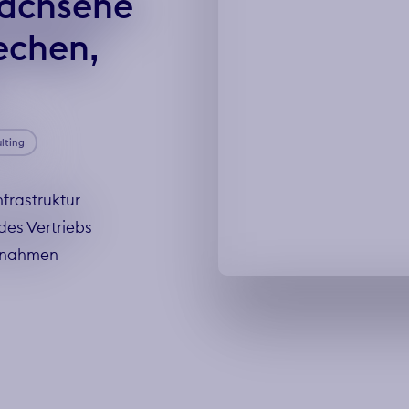
wachsene
echen,
lting
frastruktur
des Vertriebs
aßnahmen