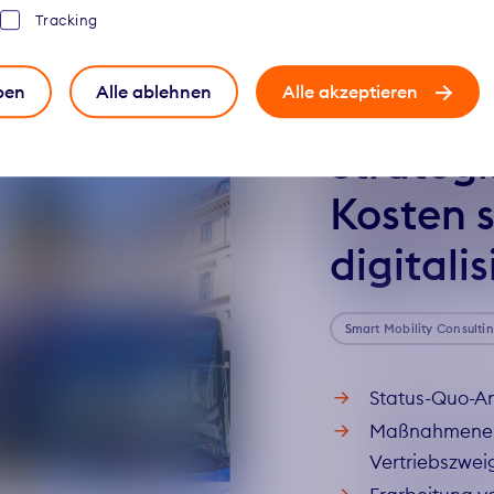
Tracking
MÜNCHENER VE
ben
Alle ablehnen
Alle akzeptieren
GMBH
Strateg
Kosten s
digitalis
Smart Mobility Consulti
Status-Quo-An
Maßnahmenen
Vertriebszwei