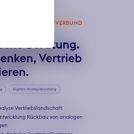
RKEHRS- UND TARIFVERBUND
ische Beratung.
enken, Vertrieb
ieren.
ng
Digitale Strategieberatung
alyse Vertriebslandschaft
twicklung Rückbau von analogen
gen