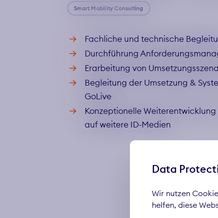
Smart Mobility Consulting
Fachliche und technische Begleit
Durchführung Anforderungsman
Erarbeitung von Umsetzungsszena
Begleitung der Umsetzung & Syst
GoLive
Konzeptionelle Weiterentwicklung 
auf weitere ID-Medien
Data Protect
Wir nutzen Cookies
helfen, diese Web