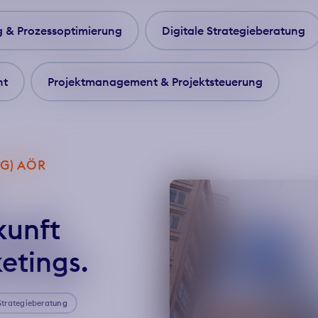
g
&
Prozessoptimierung
Digitale Strategieberatung
nt
Projektmanagement
&
Projektsteuerung
VG) AÖR
kunft
ketings.
 Strategieberatung