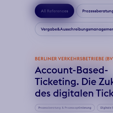
All References
Prozessberatun
Vergabe
&
Ausschreibungs­manageme
BERLINER VERKEHRSBETRIEBE (B
Account-Based-
Ticketing. Die Zu
des digitalen Tic
Prozessberatung
&
Prozessoptimierung
Digitale