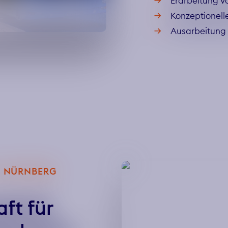
Erarbeitung v
Konzeptionell
Ausarbeitung 
NÜRNBERG G
ft für