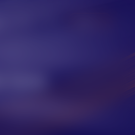
es
Career
News
Contact
e beste