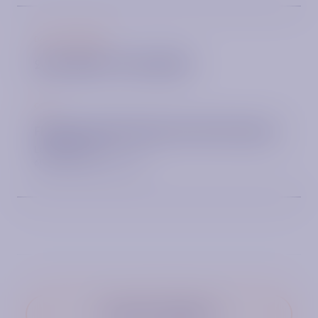
DATUM / UHRZEIT
28.04.2025 – 29.04.2025
ORT
Flemings Hotel Frankfurt Main-Riverside
Lange Str. 5-9
60311 Frankfurt am Main
Zurück zur Übersicht