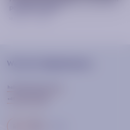
perfekter Abend!
18.06.2026 · Hamburg
We drive Digitalisation.
hello@metamorphio.com
+49 40 571 990 860
Folge uns