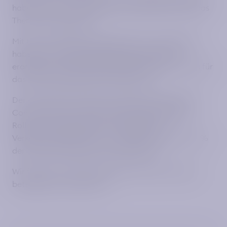
haben wir das erste MIO.meets ausgerichtet und das
Thema war spannend:
Mit fast 20 Verkehrsunternehmen und -verbünden
haben wir in einem gemeinsamen Workshop
erarbeitet, wie eine deutschlandweite ABT-Lösung für
das Deutschlandticket aussehen kann.
Der erste Schritt ist getan, ein gemeinschaftliches
Commitment für einen zeitnahen, bundesweiten
Rollout von ABT und das von relevanten
Verkehrsunternehmen und -verbünde, die über 50 %
der Deutschlandtickets repräsentieren!
Wir freuen uns auf die nächsten Schritte mit allen
beteiligten Unternehmen!