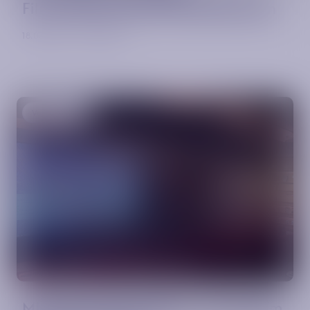
Filmvorführung und Paneldiskussion
18.06.2026 · Hamburg
Veranstaltung
MIO.meets HumanRide – ein rundum