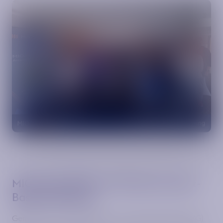
Kontakt
MIO.meets BVG zum Thema Account-
Based-Ticketing
Gemeinsam mit den Berliner Verkehrsbetriebe (BVG)